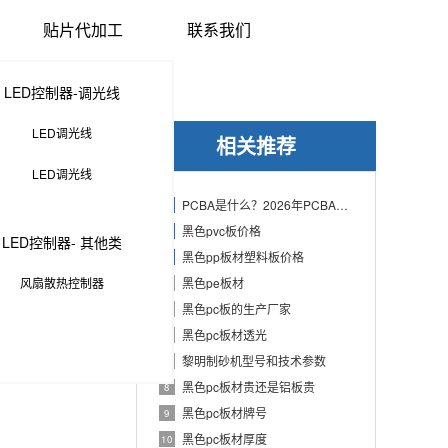
贴片代加工
联系我们
LED控制器-调光线
LED调光线
相关推荐
LED调光线
PCBA是什么？2026年PCBA制造与代工指南：专业方案、流程与应用
1
黑色pvc板价格
2
LED控制器- 其他类
黑色pp板材塑料板价格
3
风扇散热控制器
黑色pe板材
4
黑色pc板的生产厂家
5
黑色pc板材透光
6
黎明制砂机型号和技术参数
7
黑色pc板材贵还是铝板贵
8
黑色pc板材牌号
9
黑色pc板材厚度
10