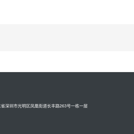
址：广东省深圳市光明区凤凰街道长丰路263号一栋一层