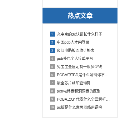
热点文章
充电宝的3c认证长什么样子
1
中国pcb人才网登录
2
废旧电路板回收价格表
3
pcb外包个人接单平台
4
兔宝宝全屋定制一般多少钱
5
PCBA中TBD是什么解密你不知道的电子行业术语
6
最全芯片丝印查询网
7
pcb电路板和洞洞板的区别
8
PCBA上Q1代表什么全面解析PCB电路板中Q1的作用
9
pc版是什么意思网络用语啊
10