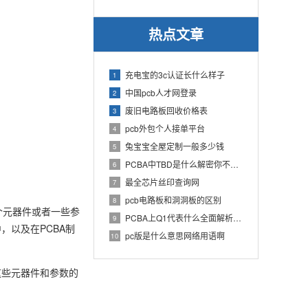
热点文章
充电宝的3c认证长什么样子
1
中国pcb人才网登录
2
废旧电路板回收价格表
3
pcb外包个人接单平台
4
兔宝宝全屋定制一般多少钱
5
PCBA中TBD是什么解密你不知道的电子行业术语
6
最全芯片丝印查询网
7
pcb电路板和洞洞板的区别
8
一个元器件或者一些参
PCBA上Q1代表什么全面解析PCB电路板中Q1的作用
9
，以及在PCBA制
pc版是什么意思网络用语啊
10
这些元器件和参数的