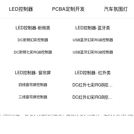
LED控制器
PCBA定制开发
汽车氛围灯
LED控制器-射频类
LED控制器-蓝牙类
DC射频幻彩控制器
USB蓝牙幻彩RGB控制器
DC射频七彩RGB控制器
USB蓝牙幻彩RGB控制器
D是什么解密你不知道的电子行业术语
LED控制器- 窗帘屏
LED控制器- 红外类
26 11:00:48
来源：PCBA
点击：
0
次
DC红外七彩RGB控制器
四线窗帘屏控制器
的电子行业术语都比较感兴趣，那么互联智慧小编今天在网上也是收集了一些与
家，希望能够帮助到大家哦。
DC红外幻彩RGB控制器
三线窗帘屏控制器
是TBD。TBD是电子行业中一个常见的缩写，但是它的具体含义和作用
应用。如果你是一名电子行业的从业者，或者对电子行业有一定的了解和兴