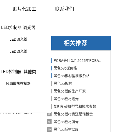
贴片代加工
联系我们
LED控制器-调光线
LED调光线
相关推荐
LED调光线
PCBA是什么？2026年PCBA制造与代工指南：专业方案、流程与应用
1
黑色pvc板价格
2
LED控制器- 其他类
黑色pp板材塑料板价格
3
风扇散热控制器
黑色pe板材
4
PCBA中TBD
黑色pc板的生产厂家
5
黑色pc板材透光
6
却很少有人知道。本
黎明制砂机型号和技术参数
7
趣，那么本文将会帮
黑色pc板材贵还是铝板贵
8
黑色pc板材牌号
9
黑色pc板材厚度
10