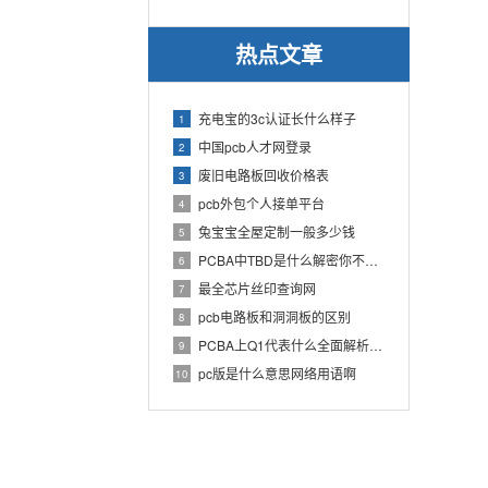
热点文章
充电宝的3c认证长什么样子
1
中国pcb人才网登录
2
废旧电路板回收价格表
3
pcb外包个人接单平台
4
兔宝宝全屋定制一般多少钱
5
PCBA中TBD是什么解密你不知道的电子行业术语
6
最全芯片丝印查询网
7
pcb电路板和洞洞板的区别
8
PCBA上Q1代表什么全面解析PCB电路板中Q1的作用
9
pc版是什么意思网络用语啊
10