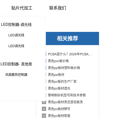
贴片代加工
联系我们
LED控制器-调光线
LED调光线
相关推荐
LED调光线
PCBA是什么？2026年PCBA制造与代工指南：专业方案、流程与应用
1
黑色pvc板价格
2
LED控制器- 其他类
黑色pp板材塑料板价格
3
风扇散热控制器
黑色pe板材
4
黑色pc板的生产厂家
5
黑色pc板材透光
6
黎明制砂机型号和技术参数
7
黑色pc板材贵还是铝板贵
8
黑色pc板材牌号
9
黑色pc板材厚度
10