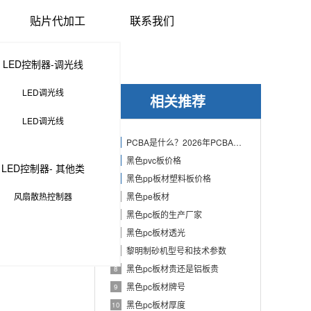
贴片代加工
联系我们
LED控制器-调光线
LED调光线
相关推荐
LED调光线
PCBA是什么？2026年PCBA制造与代工指南：专业方案、流程与应用
1
黑色pvc板价格
2
LED控制器- 其他类
黑色pp板材塑料板价格
3
风扇散热控制器
黑色pe板材
4
黑色pc板的生产厂家
5
黑色pc板材透光
6
黎明制砂机型号和技术参数
7
黑色pc板材贵还是铝板贵
8
黑色pc板材牌号
9
黑色pc板材厚度
10