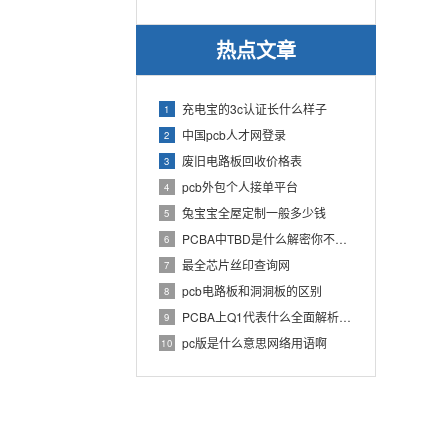
热点文章
充电宝的3c认证长什么样子
1
中国pcb人才网登录
2
废旧电路板回收价格表
3
pcb外包个人接单平台
4
兔宝宝全屋定制一般多少钱
5
PCBA中TBD是什么解密你不知道的电子行业术语
6
最全芯片丝印查询网
7
pcb电路板和洞洞板的区别
8
PCBA上Q1代表什么全面解析PCB电路板中Q1的作用
9
pc版是什么意思网络用语啊
10