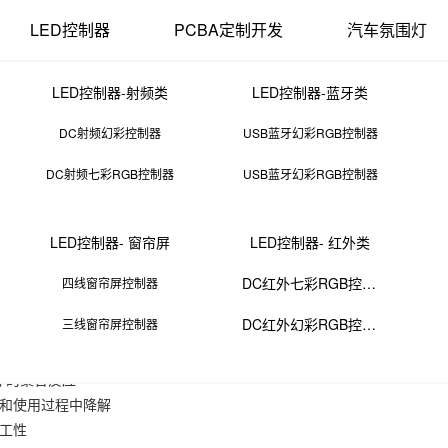
LED控制器
PCBA定制开发
汽车氛围灯
LED控制器-射频类
LED控制器-蓝牙类
DC射频幻彩控制器
USB蓝牙幻彩RGB控制器
DC射频七彩RGB控制器
USB蓝牙幻彩RGB控制器
生产pvc需要什么原料
LED控制器- 窗帘屏
LED控制器- 红外类
26 11:44:00
来源：PCBA
点击：
0
次
DC红外七彩RGB控制器
四线窗帘屏控制器
DC红外幻彩RGB控制器
三线窗帘屏控制器
体的聚合反应
工和使用过程中降解
加工性