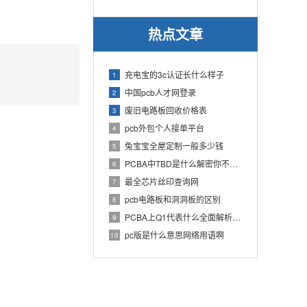
热点文章
充电宝的3c认证长什么样子
1
中国pcb人才网登录
2
废旧电路板回收价格表
3
pcb外包个人接单平台
4
兔宝宝全屋定制一般多少钱
5
PCBA中TBD是什么解密你不知道的电子行业术语
6
最全芯片丝印查询网
7
pcb电路板和洞洞板的区别
8
PCBA上Q1代表什么全面解析PCB电路板中Q1的作用
9
pc版是什么意思网络用语啊
10