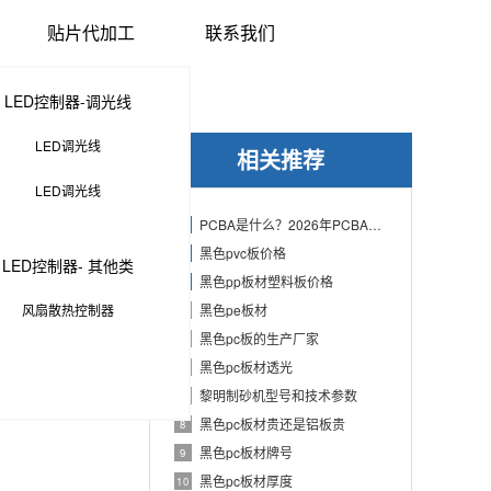
贴片代加工
联系我们
LED控制器-调光线
LED调光线
相关推荐
LED调光线
PCBA是什么？2026年PCBA制造与代工指南：专业方案、流程与应用
1
黑色pvc板价格
2
LED控制器- 其他类
黑色pp板材塑料板价格
3
风扇散热控制器
黑色pe板材
4
黑色pc板的生产厂家
5
黑色pc板材透光
6
黎明制砂机型号和技术参数
7
黑色pc板材贵还是铝板贵
8
黑色pc板材牌号
9
黑色pc板材厚度
10