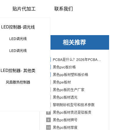
贴片代加工
联系我们
LED控制器-调光线
LED调光线
相关推荐
LED调光线
PCBA是什么？2026年PCBA制造与代工指南：专业方案、流程与应用
1
黑色pvc板价格
2
LED控制器- 其他类
黑色pp板材塑料板价格
3
风扇散热控制器
黑色pe板材
4
黑色pc板的生产厂家
5
记本电脑和可穿戴设
黑色pc板材透光
6
黎明制砂机型号和技术参数
7
黑色pc板材贵还是铝板贵
8
黑色pc板材牌号
9
黑色pc板材厚度
10