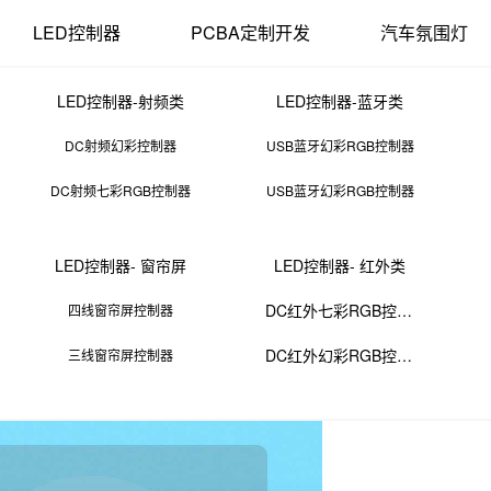
LED控制器
PCBA定制开发
汽车氛围灯
LED控制器-射频类
LED控制器-蓝牙类
DC射频幻彩控制器
USB蓝牙幻彩RGB控制器
DC射频七彩RGB控制器
USB蓝牙幻彩RGB控制器
柔性电路板生产
LED控制器- 窗帘屏
LED控制器- 红外类
12 11:38:00
来源：PCBA
点击：
0
次
DC红外七彩RGB控制器
四线窗帘屏控制器
DC红外幻彩RGB控制器
三线窗帘屏控制器
板。由于其灵活性，FPC广泛应用于各种电子设备中，例如智能手机、笔