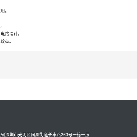
应用。
性。
的电路设计。
本效益。
址：广东省深圳市光明区凤凰街道长丰路263号一栋一层