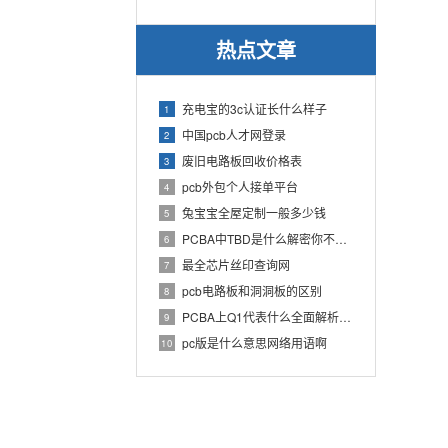
热点文章
充电宝的3c认证长什么样子
1
中国pcb人才网登录
2
废旧电路板回收价格表
3
pcb外包个人接单平台
4
兔宝宝全屋定制一般多少钱
5
PCBA中TBD是什么解密你不知道的电子行业术语
6
最全芯片丝印查询网
7
pcb电路板和洞洞板的区别
8
PCBA上Q1代表什么全面解析PCB电路板中Q1的作用
9
pc版是什么意思网络用语啊
10