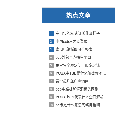
热点文章
充电宝的3c认证长什么样子
1
中国pcb人才网登录
2
废旧电路板回收价格表
3
pcb外包个人接单平台
4
兔宝宝全屋定制一般多少钱
5
PCBA中TBD是什么解密你不知道的电子行业术语
6
最全芯片丝印查询网
7
pcb电路板和洞洞板的区别
8
PCBA上Q1代表什么全面解析PCB电路板中Q1的作用
9
pc版是什么意思网络用语啊
10