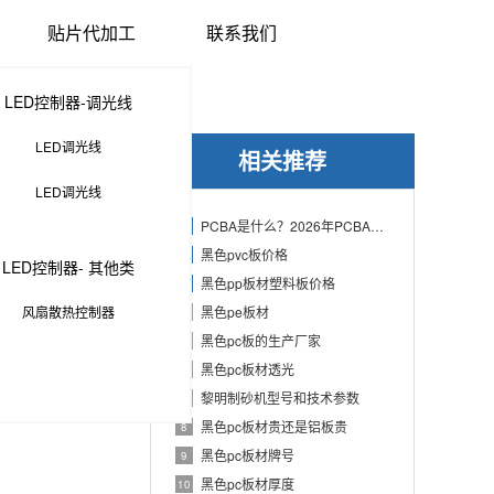
贴片代加工
联系我们
LED控制器-调光线
LED调光线
相关推荐
LED调光线
PCBA是什么？2026年PCBA制造与代工指南：专业方案、流程与应用
1
黑色pvc板价格
2
LED控制器- 其他类
黑色pp板材塑料板价格
3
风扇散热控制器
黑色pe板材
4
黑色pc板的生产厂家
5
黑色pc板材透光
6
黎明制砂机型号和技术参数
7
黑色pc板材贵还是铝板贵
8
黑色pc板材牌号
9
黑色pc板材厚度
10