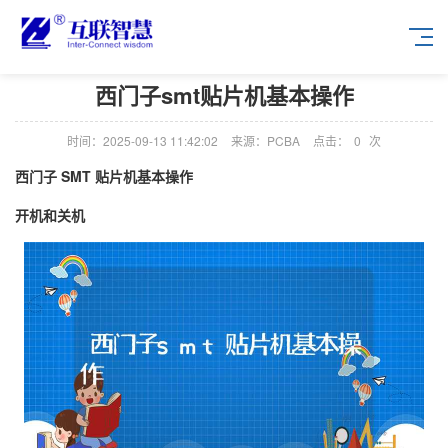
西门子smt贴片机基本操作
时间：2025-09-13 11:42:02
来源：PCBA
点击：
0
次
西门子 SMT 贴片机基本操作
开机和关机