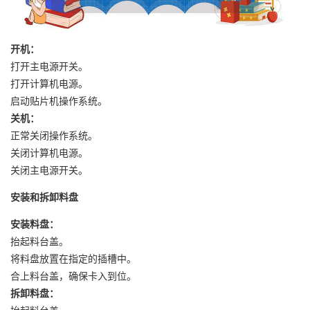
开机：
打开主电源开关。
打开计算机电源。
启动贴片机操作系统。
关机：
正常关闭操作系统。
关闭计算机电源。
关闭主电源开关。
安装和拆卸料盘
安装料盘：
抬起料台盖。
将料盘放置在指定的插槽中。
合上料台盖，确保卡入到位。
拆卸料盘：