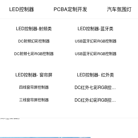
LED控制器
PCBA定制开发
汽车氛围灯
LED控制器-射频类
LED控制器-蓝牙类
DC射频幻彩控制器
USB蓝牙幻彩RGB控制器
DC射频七彩RGB控制器
USB蓝牙幻彩RGB控制器
片培训机构哪家比较好
LED控制器- 窗帘屏
LED控制器- 红外类
11 11:38:02
来源：PCBA
点击：
0
次
DC红外七彩RGB控制器
四线窗帘屏控制器
DC红外幻彩RGB控制器
三线窗帘屏控制器
课程含金量高。
训课程全面。