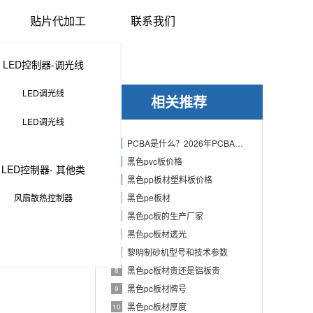
贴片代加工
联系我们
LED控制器-调光线
LED调光线
相关推荐
LED调光线
PCBA是什么？2026年PCBA制造与代工指南：专业方案、流程与应用
1
黑色pvc板价格
2
LED控制器- 其他类
黑色pp板材塑料板价格
3
风扇散热控制器
黑色pe板材
4
黑色pc板的生产厂家
5
黑色pc板材透光
6
黎明制砂机型号和技术参数
7
黑色pc板材贵还是铝板贵
8
黑色pc板材牌号
9
黑色pc板材厚度
10