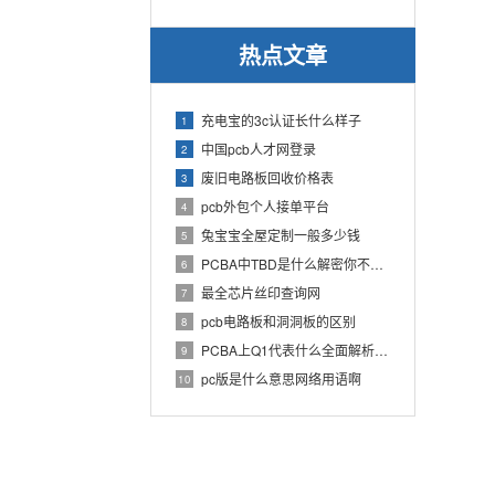
热点文章
充电宝的3c认证长什么样子
1
中国pcb人才网登录
2
废旧电路板回收价格表
3
pcb外包个人接单平台
4
兔宝宝全屋定制一般多少钱
5
PCBA中TBD是什么解密你不知道的电子行业术语
6
最全芯片丝印查询网
7
pcb电路板和洞洞板的区别
8
PCBA上Q1代表什么全面解析PCB电路板中Q1的作用
9
pc版是什么意思网络用语啊
10