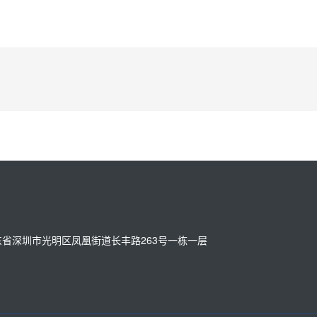
。
址：广东省深圳市光明区凤凰街道长丰路263号一栋一层