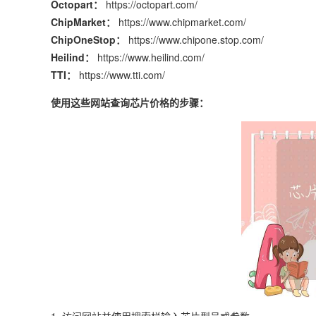
Octopart：
https://octopart.com/
ChipMarket：
https://www.chipmarket.com/
ChipOneStop：
https://www.chipone.stop.com/
Heilind：
https://www.heilind.com/
TTI：
https://www.tti.com/
使用这些网站查询芯片价格的步骤：