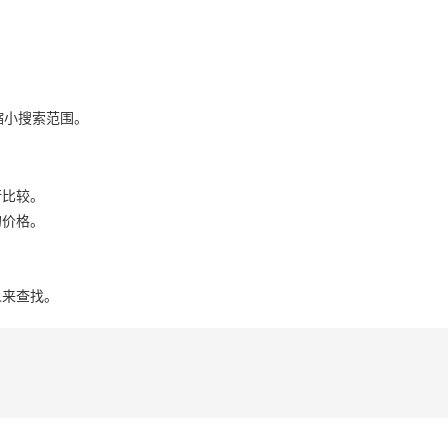
缩小搜索范围。
行比较。
的价格。
人来查找。