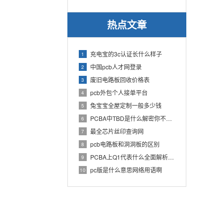
热点文章
充电宝的3c认证长什么样子
1
中国pcb人才网登录
2
废旧电路板回收价格表
3
pcb外包个人接单平台
4
兔宝宝全屋定制一般多少钱
5
PCBA中TBD是什么解密你不知道的电子行业术语
6
最全芯片丝印查询网
7
pcb电路板和洞洞板的区别
8
PCBA上Q1代表什么全面解析PCB电路板中Q1的作用
9
pc版是什么意思网络用语啊
10