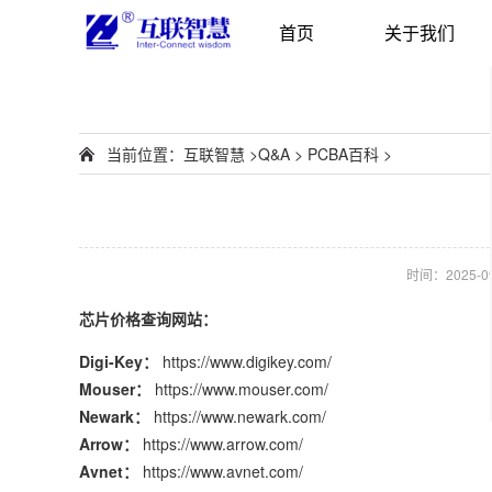
首页
关于我们
当前位置：
互联智慧
>
Q&A
>
PCBA百科
>
时间：2025-09-
芯片价格查询网站：
Digi-Key：
https://www.digikey.com/
Mouser：
https://www.mouser.com/
Newark：
https://www.newark.com/
Arrow：
https://www.arrow.com/
Avnet：
https://www.avnet.com/