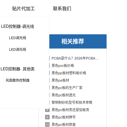
贴片代加工
联系我们
LED控制器-调光线
LED调光线
相关推荐
LED调光线
PCBA是什么？2026年PCBA制造与代工指南：专业方案、流程与应用
1
黑色pvc板价格
2
LED控制器- 其他类
黑色pp板材塑料板价格
3
风扇散热控制器
黑色pe板材
4
黑色pc板的生产厂家
5
黑色pc板材透光
6
黎明制砂机型号和技术参数
7
黑色pc板材贵还是铝板贵
8
黑色pc板材牌号
9
黑色pc板材厚度
10