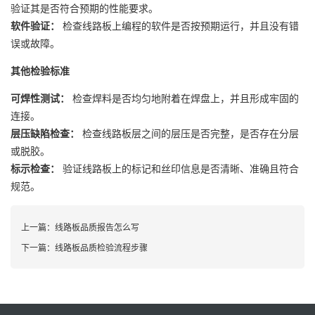
验证其是否符合预期的性能要求。
软件验证：
检查线路板上编程的软件是否按预期运行，并且没有错
误或故障。
其他检验标准
可焊性测试：
检查焊料是否均匀地附着在焊盘上，并且形成牢固的
连接。
层压缺陷检查：
检查线路板层之间的层压是否完整，是否存在分层
或脱胶。
标示检查：
验证线路板上的标记和丝印信息是否清晰、准确且符合
规范。
上一篇：
线路板品质报告怎么写
下一篇：
线路板品质检验流程步骤