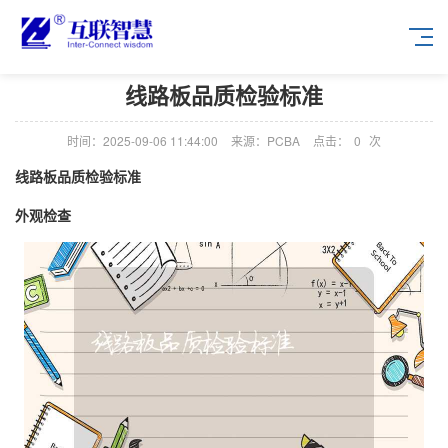
线路板品质检验标准
时间：2025-09-06 11:44:00
来源：PCBA
点击：
0
次
线路板品质检验标准
外观检查