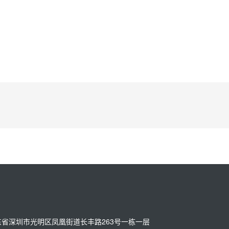
址：广东省深圳市光明区凤凰街道长丰路263号一栋一层