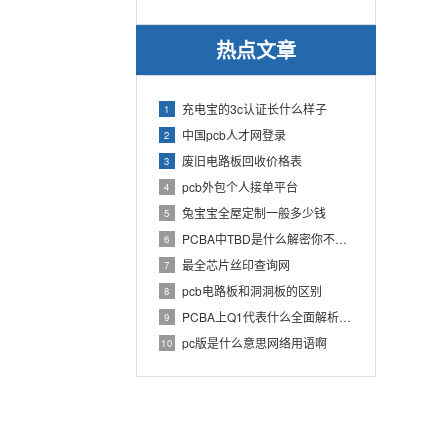
热点文章
充电宝的3c认证长什么样子
1
中国pcb人才网登录
2
废旧电路板回收价格表
3
pcb外包个人接单平台
4
兔宝宝全屋定制一般多少钱
5
PCBA中TBD是什么解密你不知道的电子行业术语
6
最全芯片丝印查询网
7
pcb电路板和洞洞板的区别
8
PCBA上Q1代表什么全面解析PCB电路板中Q1的作用
9
pc版是什么意思网络用语啊
10