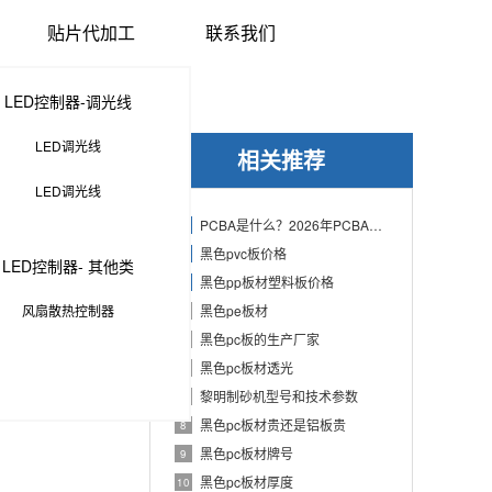
贴片代加工
联系我们
LED控制器-调光线
LED调光线
相关推荐
LED调光线
PCBA是什么？2026年PCBA制造与代工指南：专业方案、流程与应用
1
黑色pvc板价格
2
LED控制器- 其他类
黑色pp板材塑料板价格
3
风扇散热控制器
黑色pe板材
4
黑色pc板的生产厂家
5
黑色pc板材透光
6
黎明制砂机型号和技术参数
7
黑色pc板材贵还是铝板贵
8
黑色pc板材牌号
9
黑色pc板材厚度
10