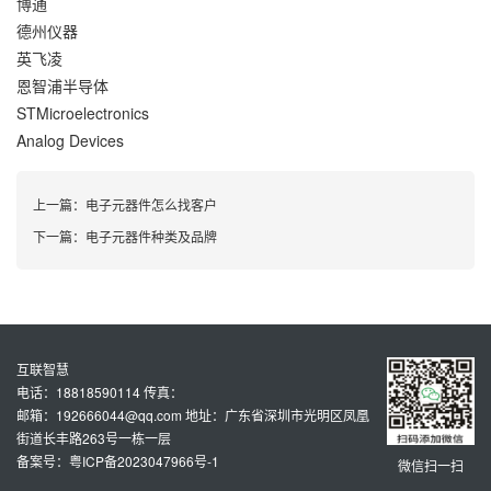
博通
德州仪器
英飞凌
恩智浦半导体
STMicroelectronics
Analog Devices
上一篇：
电子元器件怎么找客户
下一篇：
电子元器件种类及品牌
互联智慧
电话：18818590114 传真：
邮箱：192666044@qq.com 地址：广东省深圳市光明区凤凰
街道长丰路263号一栋一层
备案号：粤ICP备2023047966号-1
微信扫一扫