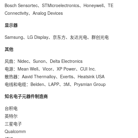
Bosch Sensortec、STMicroelectronics、Honeywell、TE
Connectivity、Analog Devices
显示器
Samsung、LG Display、京东方、友达光电、群创光电
其他
风扇：Nidec、Sunon、Delta Electronics
电源：Mean Well、Vicor、XP Power、CUI Inc.
散热器：Aavid Thermalloy、Exertis、Heatsink USA
电线和电缆：Belden、LAPP、3M、Prysmian Group
知名电子元器件制造商
台积电
英特尔
三星电子
Qualcomm