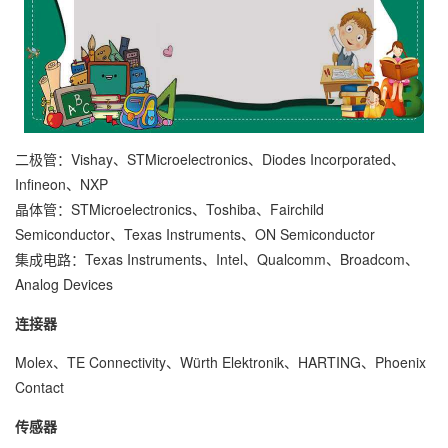
二极管：Vishay、STMicroelectronics、Diodes Incorporated、
Infineon、NXP
晶体管：STMicroelectronics、Toshiba、Fairchild
Semiconductor、Texas Instruments、ON Semiconductor
集成电路：Texas Instruments、Intel、Qualcomm、Broadcom、
Analog Devices
连接器
Molex、TE Connectivity、Würth Elektronik、HARTING、Phoenix
Contact
传感器