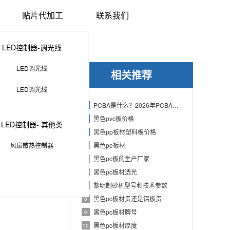
贴片代加工
联系我们
LED控制器-调光线
LED调光线
相关推荐
LED调光线
PCBA是什么？2026年PCBA制造与代工指南：专业方案、流程与应用
1
黑色pvc板价格
2
LED控制器- 其他类
黑色pp板材塑料板价格
3
风扇散热控制器
黑色pe板材
4
黑色pc板的生产厂家
5
黑色pc板材透光
6
黎明制砂机型号和技术参数
7
黑色pc板材贵还是铝板贵
8
黑色pc板材牌号
9
黑色pc板材厚度
10