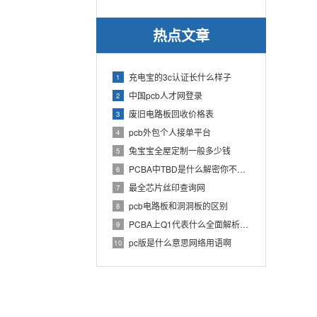
热点文章
充电宝的3c认证长什么样子
1
中国pcb人才网登录
2
废旧电路板回收价格表
3
pcb外包个人接单平台
4
兔宝宝全屋定制一般多少钱
5
PCBA中TBD是什么解密你不知道的电子行业术语
6
最全芯片丝印查询网
7
pcb电路板和洞洞板的区别
8
PCBA上Q1代表什么全面解析PCB电路板中Q1的作用
9
pc版是什么意思网络用语啊
10