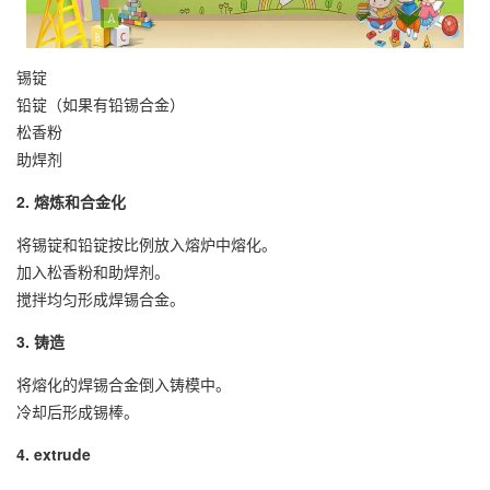
锡锭
铅锭（如果有铅锡合金）
松香粉
助焊剂
2. 熔炼和合金化
将锡锭和铅锭按比例放入熔炉中熔化。
加入松香粉和助焊剂。
搅拌均匀形成焊锡合金。
3. 铸造
将熔化的焊锡合金倒入铸模中。
冷却后形成锡棒。
4. extrude