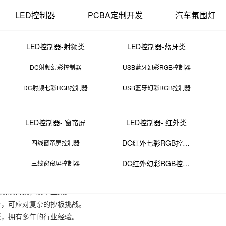
LED控制器
PCBA定制开发
汽车氛围灯
LED控制器-射频类
LED控制器-蓝牙类
DC射频幻彩控制器
USB蓝牙幻彩RGB控制器
DC射频七彩RGB控制器
USB蓝牙幻彩RGB控制器
深圳抄板很牛的公司
LED控制器- 窗帘屏
LED控制器- 红外类
17 11:37:58
来源：PCBA
点击：
0
次
DC红外七彩RGB控制器
四线窗帘屏控制器
DC红外幻彩RGB控制器
三线窗帘屏控制器
计制造商，拥有丰富的经验和先进的技术。
供快速、可靠的服务。
造解决方案，质量上乘。
备，可应对复杂的抄板挑战。
板，拥有多年的行业经验。