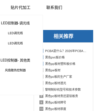
贴片代加工
联系我们
LED控制器-调光线
LED调光线
相关推荐
LED调光线
PCBA是什么？2026年PCBA制造与代工指南：专业方案、流程与应用
1
黑色pvc板价格
2
LED控制器- 其他类
黑色pp板材塑料板价格
3
风扇散热控制器
黑色pe板材
4
黑色pc板的生产厂家
5
黑色pc板材透光
6
黎明制砂机型号和技术参数
7
黑色pc板材贵还是铝板贵
8
黑色pc板材牌号
9
黑色pc板材厚度
10