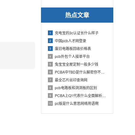
热点文章
充电宝的3c认证长什么样子
1
中国pcb人才网登录
2
废旧电路板回收价格表
3
pcb外包个人接单平台
4
兔宝宝全屋定制一般多少钱
5
PCBA中TBD是什么解密你不知道的电子行业术语
6
最全芯片丝印查询网
7
pcb电路板和洞洞板的区别
8
PCBA上Q1代表什么全面解析PCB电路板中Q1的作用
9
pc版是什么意思网络用语啊
10