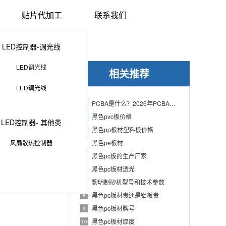
贴片代加工
联系我们
LED控制器-调光线
LED调光线
相关推荐
LED调光线
PCBA是什么？2026年PCBA制造与代工指南：专业方案、流程与应用
1
黑色pvc板价格
2
LED控制器- 其他类
黑色pp板材塑料板价格
3
风扇散热控制器
黑色pe板材
4
黑色pc板的生产厂家
5
黑色pc板材透光
6
黎明制砂机型号和技术参数
7
黑色pc板材贵还是铝板贵
8
黑色pc板材牌号
9
黑色pc板材厚度
10