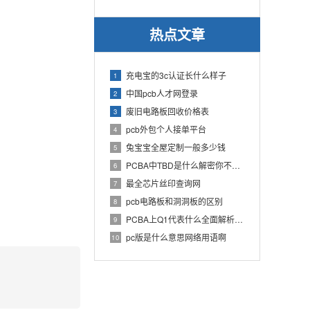
热点文章
充电宝的3c认证长什么样子
1
中国pcb人才网登录
2
废旧电路板回收价格表
3
pcb外包个人接单平台
4
兔宝宝全屋定制一般多少钱
5
PCBA中TBD是什么解密你不知道的电子行业术语
6
最全芯片丝印查询网
7
pcb电路板和洞洞板的区别
8
PCBA上Q1代表什么全面解析PCB电路板中Q1的作用
9
pc版是什么意思网络用语啊
10