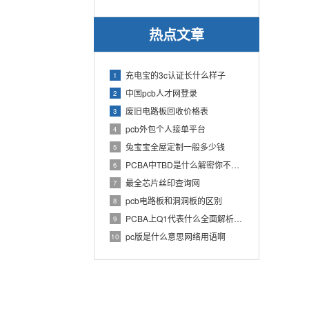
热点文章
充电宝的3c认证长什么样子
1
中国pcb人才网登录
2
废旧电路板回收价格表
3
pcb外包个人接单平台
4
兔宝宝全屋定制一般多少钱
5
PCBA中TBD是什么解密你不知道的电子行业术语
6
最全芯片丝印查询网
7
pcb电路板和洞洞板的区别
8
PCBA上Q1代表什么全面解析PCB电路板中Q1的作用
9
pc版是什么意思网络用语啊
10