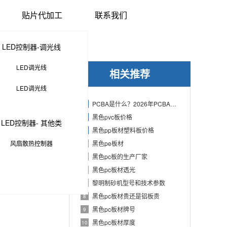
贴片代加工
联系我们
LED控制器-调光线
LED调光线
相关推荐
LED调光线
PCBA是什么？2026年PCBA制造与代工指南：专业方案、流程与应用
1
黑色pvc板价格
2
LED控制器- 其他类
黑色pp板材塑料板价格
3
风扇散热控制器
黑色pe板材
4
黑色pc板的生产厂家
5
增加。
黑色pc板材透光
6
黎明制砂机型号和技术参数
7
黑色pc板材贵还是铝板贵
8
黑色pc板材牌号
9
黑色pc板材厚度
10