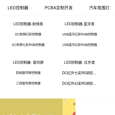
LED控制器
PCBA定制开发
汽车氛围灯
LED控制器-射频类
LED控制器-蓝牙类
DC射频幻彩控制器
USB蓝牙幻彩RGB控制器
DC射频七彩RGB控制器
USB蓝牙幻彩RGB控制器
性电子就业前景怎么样
LED控制器- 窗帘屏
LED控制器- 红外类
10 11:38:01
来源：PCBA
点击：
0
次
DC红外七彩RGB控制器
四线窗帘屏控制器
DC红外幻彩RGB控制器
三线窗帘屏控制器
电子技术的不断进步和应用领域的扩大，对相关专业人才的需求也在不断