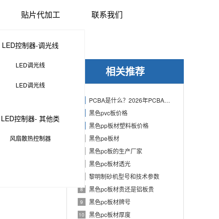
贴片代加工
联系我们
LED控制器-调光线
LED调光线
相关推荐
LED调光线
PCBA是什么？2026年PCBA制造与代工指南：专业方案、流程与应用
1
黑色pvc板价格
2
LED控制器- 其他类
黑色pp板材塑料板价格
3
风扇散热控制器
黑色pe板材
4
黑色pc板的生产厂家
5
黑色pc板材透光
6
黎明制砂机型号和技术参数
7
黑色pc板材贵还是铝板贵
8
黑色pc板材牌号
9
黑色pc板材厚度
10