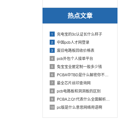
热点文章
充电宝的3c认证长什么样子
1
中国pcb人才网登录
2
废旧电路板回收价格表
3
pcb外包个人接单平台
4
兔宝宝全屋定制一般多少钱
5
PCBA中TBD是什么解密你不知道的电子行业术语
6
最全芯片丝印查询网
7
pcb电路板和洞洞板的区别
8
PCBA上Q1代表什么全面解析PCB电路板中Q1的作用
9
pc版是什么意思网络用语啊
10