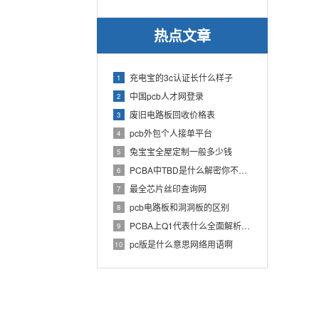
热点文章
充电宝的3c认证长什么样子
1
中国pcb人才网登录
2
废旧电路板回收价格表
3
pcb外包个人接单平台
4
兔宝宝全屋定制一般多少钱
5
PCBA中TBD是什么解密你不知道的电子行业术语
6
最全芯片丝印查询网
7
pcb电路板和洞洞板的区别
8
PCBA上Q1代表什么全面解析PCB电路板中Q1的作用
9
pc版是什么意思网络用语啊
10