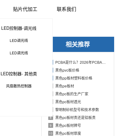
贴片代加工
联系我们
LED控制器-调光线
LED调光线
相关推荐
LED调光线
PCBA是什么？2026年PCBA制造与代工指南：专业方案、流程与应用
1
黑色pvc板价格
2
LED控制器- 其他类
黑色pp板材塑料板价格
3
风扇散热控制器
黑色pe板材
4
黑色pc板的生产厂家
5
IY爱好者的理想
黑色pc板材透光
6
黎明制砂机型号和技术参数
7
黑色pc板材贵还是铝板贵
8
黑色pc板材牌号
9
黑色pc板材厚度
10