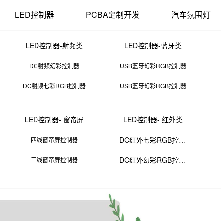
LED控制器
PCBA定制开发
汽车氛围灯
LED控制器-射频类
LED控制器-蓝牙类
DC射频幻彩控制器
USB蓝牙幻彩RGB控制器
DC射频七彩RGB控制器
USB蓝牙幻彩RGB控制器
小型自动焊锡机
LED控制器- 窗帘屏
LED控制器- 红外类
16 11:42:02
来源：PCBA
点击：
0
次
DC红外七彩RGB控制器
四线窗帘屏控制器
DC红外幻彩RGB控制器
三线窗帘屏控制器
。它们通常比大型工业焊锡机更小更便宜，使其成为小型企业、爱好者和D