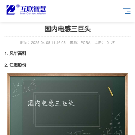
国内电感三巨头
时间：2025-04-08 11:46:08
来源：PCBA
点击：
0
次
1.
风华高科
2.
江海股份