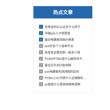
热点文章
充电宝的3c认证长什么样子
1
中国pcb人才网登录
2
废旧电路板回收价格表
3
pcb外包个人接单平台
4
兔宝宝全屋定制一般多少钱
5
PCBA中TBD是什么解密你不知道的电子行业术语
6
最全芯片丝印查询网
7
pcb电路板和洞洞板的区别
8
PCBA上Q1代表什么全面解析PCB电路板中Q1的作用
9
pc版是什么意思网络用语啊
10