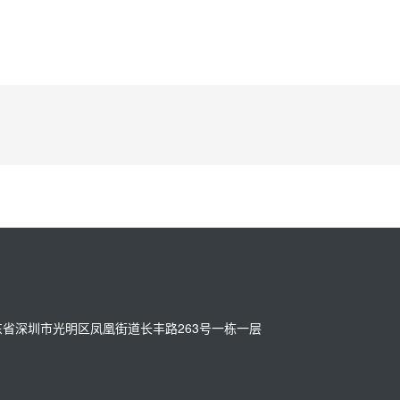
址：广东省深圳市光明区凤凰街道长丰路263号一栋一层