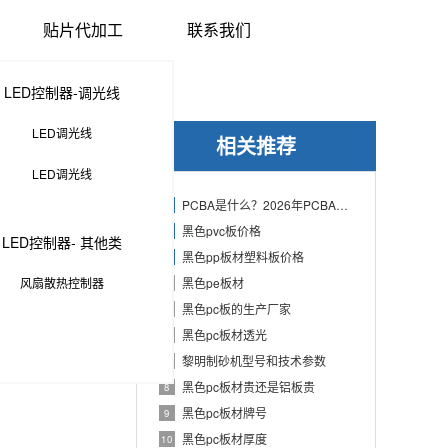
贴片代加工
联系我们
LED控制器-调光线
LED调光线
相关推荐
LED调光线
PCBA是什么？2026年PCBA制造与代工指南：专业方案、流程与应用
1
黑色pvc板价格
2
LED控制器- 其他类
黑色pp板材塑料板价格
3
风扇散热控制器
黑色pe板材
4
黑色pc板的生产厂家
5
黑色pc板材透光
6
黎明制砂机型号和技术参数
7
黑色pc板材贵还是铝板贵
8
黑色pc板材牌号
9
黑色pc板材厚度
10