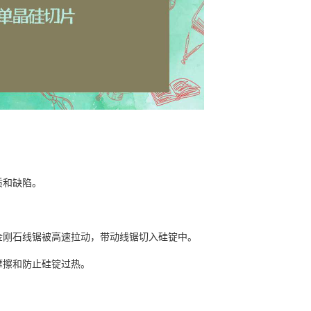
质和缺陷。
。
金刚石线锯被高速拉动，带动线锯切入硅锭中。
摩擦和防止硅锭过热。
。