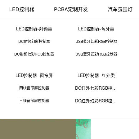
LED控制器
PCBA定制开发
汽车氛围灯
LED控制器-射频类
LED控制器-蓝牙类
DC射频幻彩控制器
USB蓝牙幻彩RGB控制器
DC射频七彩RGB控制器
USB蓝牙幻彩RGB控制器
单晶硅切片
LED控制器- 窗帘屏
LED控制器- 红外类
28 13:49:06
来源：PCBA
点击：
0
次
DC红外七彩RGB控制器
四线窗帘屏控制器
DC红外幻彩RGB控制器
三线窗帘屏控制器
制造太阳能电池、集成电路等半导体器件。