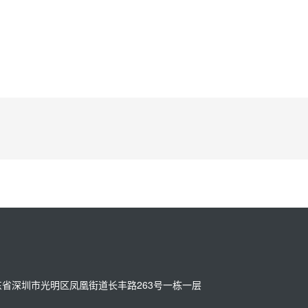
址：广东省深圳市光明区凤凰街道长丰路263号一栋一层