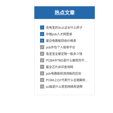
热点文章
充电宝的3c认证长什么样子
1
中国pcb人才网登录
2
废旧电路板回收价格表
3
pcb外包个人接单平台
4
兔宝宝全屋定制一般多少钱
5
PCBA中TBD是什么解密你不知道的电子行业术语
6
最全芯片丝印查询网
7
pcb电路板和洞洞板的区别
8
PCBA上Q1代表什么全面解析PCB电路板中Q1的作用
9
pc版是什么意思网络用语啊
10