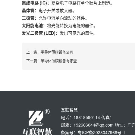
集成电路 (IC)：
复杂电子电路在单个硅片上制造。
晶体管：
电子开关或放大器。
二极管：
允许电流单向流动的器件。
太阳能电池：
将光能转换为电能的器件。
发光二极管 (LED)：
发出可见光的器件。
上一篇：
半导体薄膜设备公司
下一篇：
半导体薄膜设备有哪些
互联智慧
电话：18818590114 传真：
邮箱：192666044@qq.com 地
备案号：粤ICP备2023047966号-1