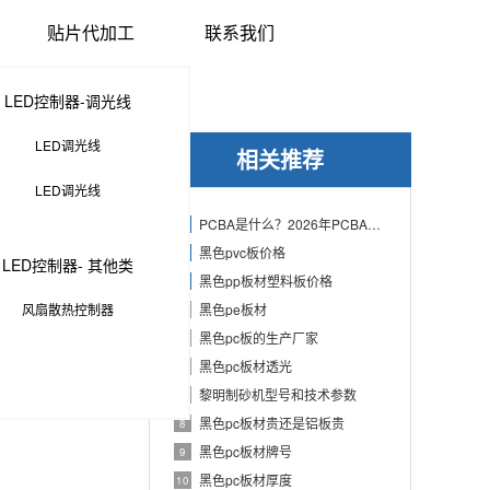
贴片代加工
联系我们
LED控制器-调光线
LED调光线
相关推荐
LED调光线
PCBA是什么？2026年PCBA制造与代工指南：专业方案、流程与应用
1
黑色pvc板价格
2
LED控制器- 其他类
黑色pp板材塑料板价格
3
风扇散热控制器
黑色pe板材
4
集成电路。
黑色pc板的生产厂家
5
黑色pc板材透光
6
黎明制砂机型号和技术参数
7
黑色pc板材贵还是铝板贵
8
黑色pc板材牌号
9
黑色pc板材厚度
10