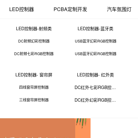
LED控制器
PCBA定制开发
汽车氛围灯
LED控制器-射频类
LED控制器-蓝牙类
DC射频幻彩控制器
USB蓝牙幻彩RGB控制器
DC射频七彩RGB控制器
USB蓝牙幻彩RGB控制器
导体薄膜设备是干什么的
LED控制器- 窗帘屏
LED控制器- 红外类
27 11:50:00
来源：PCBA
点击：
0
次
DC红外七彩RGB控制器
四线窗帘屏控制器
薄膜。这些薄膜是构成各种电子器件的关键材料，例如晶体管、二极管和
DC红外幻彩RGB控制器
三线窗帘屏控制器
化镓和氮化镓。沉积过程通常涉及以下步骤：