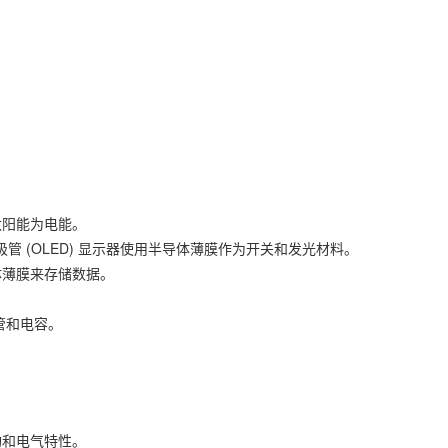
太阳能为电能。
光二极管 (OLED) 显示器使用半导体薄膜作为开关和发光材料。
体薄膜来存储数据。
体管和电容。
构和电气特性。