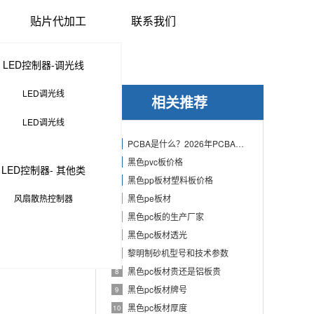
贴片代加工
联系我们
LED控制器-调光线
LED调光线
相关推荐
LED调光线
PCBA是什么？2026年PCBA制造与代工指南：专业方案、流程与应用
1
黑色pvc板价格
2
LED控制器- 其他类
黑色pp板材塑料板价格
3
风扇散热控制器
黑色pe板材
4
黑色pc板的生产厂家
5
黑色pc板材透光
6
黎明制砂机型号和技术参数
7
黑色pc板材贵还是铝板贵
8
黑色pc板材牌号
9
黑色pc板材厚度
10