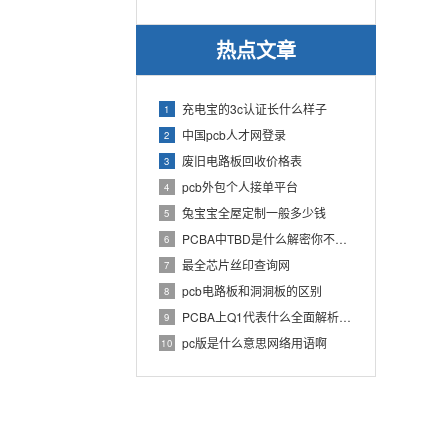
热点文章
充电宝的3c认证长什么样子
1
中国pcb人才网登录
2
废旧电路板回收价格表
3
pcb外包个人接单平台
4
兔宝宝全屋定制一般多少钱
5
PCBA中TBD是什么解密你不知道的电子行业术语
6
最全芯片丝印查询网
7
pcb电路板和洞洞板的区别
8
PCBA上Q1代表什么全面解析PCB电路板中Q1的作用
9
pc版是什么意思网络用语啊
10