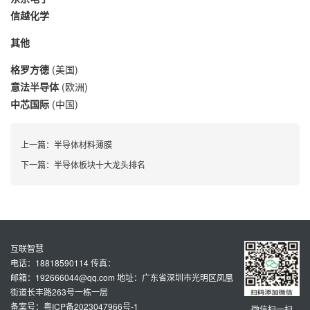
信越化学
其他
格罗方德
(美国)
意法半导体
(欧洲)
中芯国际
(中国)
上一篇：
半导体材料薄膜
下一篇：
半导体板块十大龙头排名
互联智慧
电话：18818590114 传真：
邮箱：192666044@qq.com 地址：广东省深圳市光明区凤凰
街道长丰路263号一栋一层
备案号：粤ICP备2023047966号-1
微信扫一扫