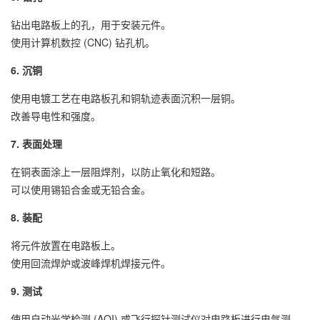
钻出电路板上的孔，用于安装元件。
使用计算机数控 (CNC) 钻孔机。
6. 沉铜
使用电镀工艺在电路板孔和铜轨迹表面沉积一层铜。
改善导电性和强度。
7. 表面处理
在铜表面涂上一层阻焊剂，以防止氧化和短路。
可以使用锡铅合金或无铅合金。
8. 装配
将元件放置在电路板上。
使用回流焊炉或波峰焊机焊接元件。
9. 测试
使用自动光学检测 (AOI) 或飞行探针测试仪对电路板进行电气测