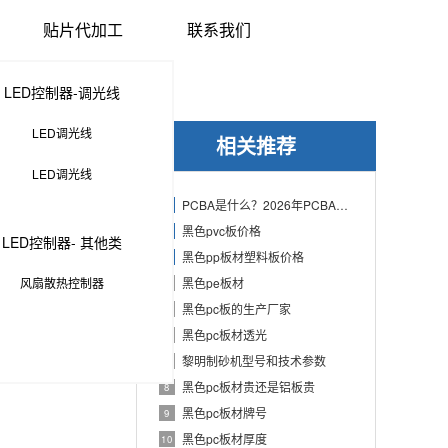
贴片代加工
联系我们
LED控制器-调光线
LED调光线
相关推荐
LED调光线
PCBA是什么？2026年PCBA制造与代工指南：专业方案、流程与应用
1
黑色pvc板价格
2
LED控制器- 其他类
黑色pp板材塑料板价格
3
风扇散热控制器
黑色pe板材
4
黑色pc板的生产厂家
5
黑色pc板材透光
6
黎明制砂机型号和技术参数
7
黑色pc板材贵还是铝板贵
8
黑色pc板材牌号
9
黑色pc板材厚度
10