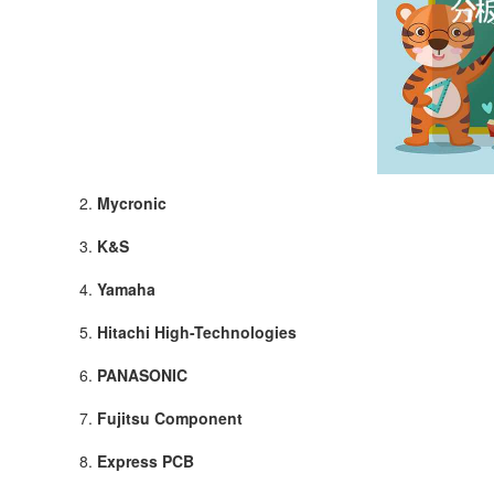
2.
Mycronic
3.
K&S
4.
Yamaha
5.
Hitachi High-Technologies
6.
PANASONIC
7.
Fujitsu Component
8.
Express PCB