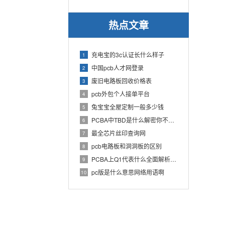
热点文章
充电宝的3c认证长什么样子
1
中国pcb人才网登录
2
废旧电路板回收价格表
3
pcb外包个人接单平台
4
兔宝宝全屋定制一般多少钱
5
PCBA中TBD是什么解密你不知道的电子行业术语
6
最全芯片丝印查询网
7
pcb电路板和洞洞板的区别
8
PCBA上Q1代表什么全面解析PCB电路板中Q1的作用
9
pc版是什么意思网络用语啊
10