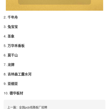
2.
千年舟
3.
兔宝宝
4.
圣象
5.
万华禾香板
6.
莫干山
7.
龙牌
8.
吉林森工露水河
9.
亚细亚
10.
德华板材
上一篇：
全国pcb线路板厂招聘