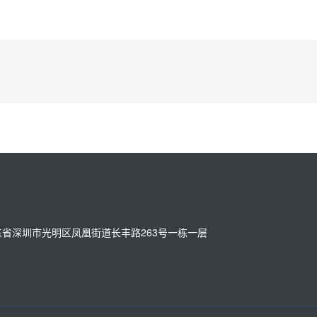
址：广东省深圳市光明区凤凰街道长丰路263号一栋一层