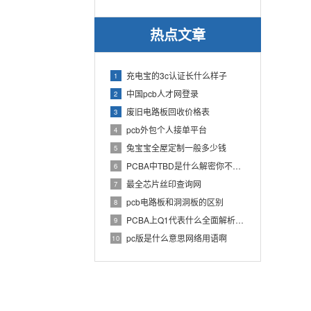
热点文章
充电宝的3c认证长什么样子
1
中国pcb人才网登录
2
废旧电路板回收价格表
3
pcb外包个人接单平台
4
兔宝宝全屋定制一般多少钱
5
PCBA中TBD是什么解密你不知道的电子行业术语
6
最全芯片丝印查询网
7
pcb电路板和洞洞板的区别
8
PCBA上Q1代表什么全面解析PCB电路板中Q1的作用
9
pc版是什么意思网络用语啊
10