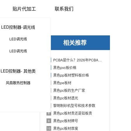
贴片代加工
联系我们
LED控制器-调光线
LED调光线
相关推荐
LED调光线
PCBA是什么？2026年PCBA制造与代工指南：专业方案、流程与应用
1
黑色pvc板价格
2
LED控制器- 其他类
黑色pp板材塑料板价格
3
风扇散热控制器
黑色pe板材
4
黑色pc板的生产厂家
5
黑色pc板材透光
6
黎明制砂机型号和技术参数
7
黑色pc板材贵还是铝板贵
8
黑色pc板材牌号
9
黑色pc板材厚度
10