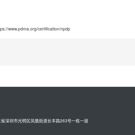
pdma.org/certification/npdp
址：广东省深圳市光明区凤凰街道长丰路263号一栋一层