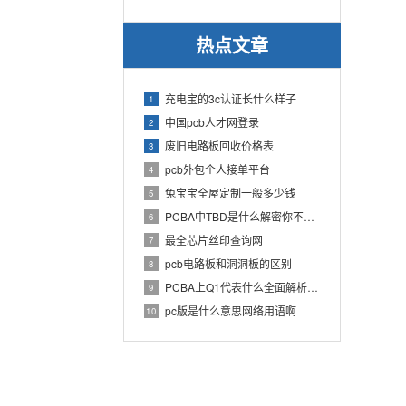
热点文章
充电宝的3c认证长什么样子
1
中国pcb人才网登录
2
废旧电路板回收价格表
3
pcb外包个人接单平台
4
兔宝宝全屋定制一般多少钱
5
PCBA中TBD是什么解密你不知道的电子行业术语
6
最全芯片丝印查询网
7
pcb电路板和洞洞板的区别
8
PCBA上Q1代表什么全面解析PCB电路板中Q1的作用
9
pc版是什么意思网络用语啊
10