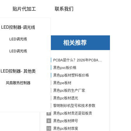
贴片代加工
联系我们
LED控制器-调光线
LED调光线
相关推荐
LED调光线
PCBA是什么？2026年PCBA制造与代工指南：专业方案、流程与应用
1
黑色pvc板价格
2
LED控制器- 其他类
黑色pp板材塑料板价格
3
风扇散热控制器
黑色pe板材
4
黑色pc板的生产厂家
5
黑色pc板材透光
6
黎明制砂机型号和技术参数
7
黑色pc板材贵还是铝板贵
8
黑色pc板材牌号
9
黑色pc板材厚度
10