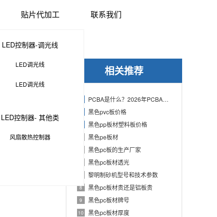
贴片代加工
联系我们
LED控制器-调光线
LED调光线
相关推荐
LED调光线
PCBA是什么？2026年PCBA制造与代工指南：专业方案、流程与应用
1
黑色pvc板价格
2
LED控制器- 其他类
黑色pp板材塑料板价格
3
风扇散热控制器
黑色pe板材
4
黑色pc板的生产厂家
5
黑色pc板材透光
6
黎明制砂机型号和技术参数
7
黑色pc板材贵还是铝板贵
8
黑色pc板材牌号
9
黑色pc板材厚度
10