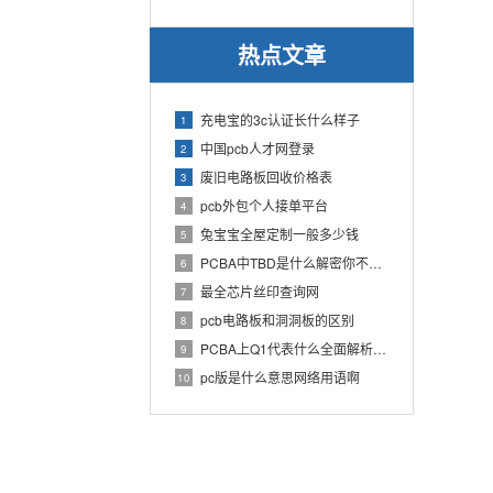
热点文章
充电宝的3c认证长什么样子
1
中国pcb人才网登录
2
废旧电路板回收价格表
3
pcb外包个人接单平台
4
兔宝宝全屋定制一般多少钱
5
PCBA中TBD是什么解密你不知道的电子行业术语
6
最全芯片丝印查询网
7
pcb电路板和洞洞板的区别
8
PCBA上Q1代表什么全面解析PCB电路板中Q1的作用
9
pc版是什么意思网络用语啊
10