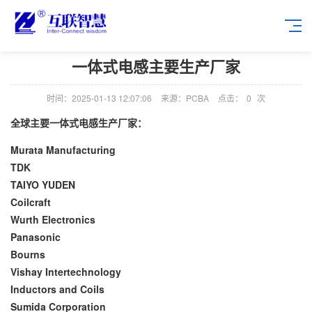
一体式电感主要生产厂家
时间：2025-01-13 12:07:06
来源：PCBA
点击：
0
次
全球主要一体式电感生产厂家：
Murata Manufacturing
TDK
TAIYO YUDEN
Coilcraft
Wurth Electronics
Panasonic
Bourns
Vishay Intertechnology
Inductors and Coils
Sumida Corporation