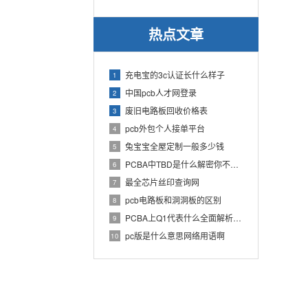
热点文章
充电宝的3c认证长什么样子
1
中国pcb人才网登录
2
废旧电路板回收价格表
3
pcb外包个人接单平台
4
兔宝宝全屋定制一般多少钱
5
PCBA中TBD是什么解密你不知道的电子行业术语
6
最全芯片丝印查询网
7
pcb电路板和洞洞板的区别
8
PCBA上Q1代表什么全面解析PCB电路板中Q1的作用
9
pc版是什么意思网络用语啊
10