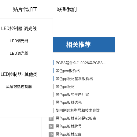
贴片代加工
联系我们
LED控制器-调光线
LED调光线
相关推荐
LED调光线
PCBA是什么？2026年PCBA制造与代工指南：专业方案、流程与应用
1
黑色pvc板价格
2
LED控制器- 其他类
黑色pp板材塑料板价格
3
风扇散热控制器
黑色pe板材
4
黑色pc板的生产厂家
5
黑色pc板材透光
6
黎明制砂机型号和技术参数
7
黑色pc板材贵还是铝板贵
8
黑色pc板材牌号
9
黑色pc板材厚度
10