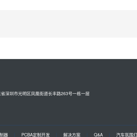
址：广东省深圳市光明区凤凰街道长丰路263号一栋一层
控制器
|
PCBA定制开发
|
解决方案
|
Q&A
|
汽车氛围