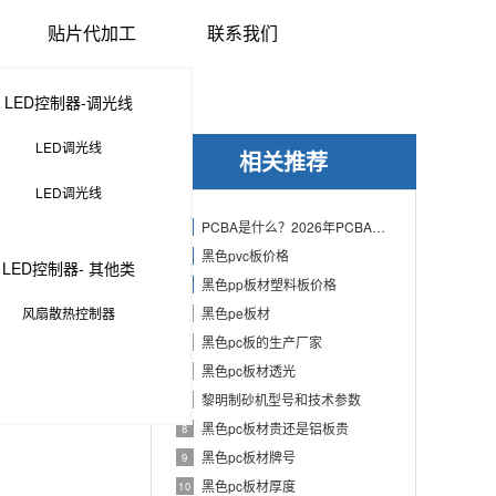
贴片代加工
联系我们
LED控制器-调光线
LED调光线
相关推荐
LED调光线
PCBA是什么？2026年PCBA制造与代工指南：专业方案、流程与应用
1
黑色pvc板价格
2
LED控制器- 其他类
黑色pp板材塑料板价格
3
风扇散热控制器
黑色pe板材
4
黑色pc板的生产厂家
5
黑色pc板材透光
6
黎明制砂机型号和技术参数
7
黑色pc板材贵还是铝板贵
8
黑色pc板材牌号
9
黑色pc板材厚度
10