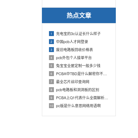
热点文章
充电宝的3c认证长什么样子
1
中国pcb人才网登录
2
废旧电路板回收价格表
3
pcb外包个人接单平台
4
兔宝宝全屋定制一般多少钱
5
PCBA中TBD是什么解密你不知道的电子行业术语
6
最全芯片丝印查询网
7
pcb电路板和洞洞板的区别
8
PCBA上Q1代表什么全面解析PCB电路板中Q1的作用
9
pc版是什么意思网络用语啊
10