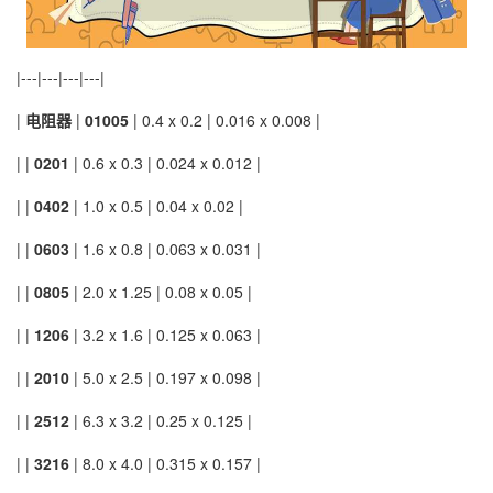
|---|---|---|---|
|
电阻器
|
01005
| 0.4 x 0.2 | 0.016 x 0.008 |
| |
0201
| 0.6 x 0.3 | 0.024 x 0.012 |
| |
0402
| 1.0 x 0.5 | 0.04 x 0.02 |
| |
0603
| 1.6 x 0.8 | 0.063 x 0.031 |
| |
0805
| 2.0 x 1.25 | 0.08 x 0.05 |
| |
1206
| 3.2 x 1.6 | 0.125 x 0.063 |
| |
2010
| 5.0 x 2.5 | 0.197 x 0.098 |
| |
2512
| 6.3 x 3.2 | 0.25 x 0.125 |
| |
3216
| 8.0 x 4.0 | 0.315 x 0.157 |