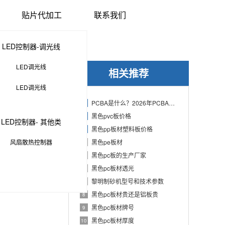
贴片代加工
联系我们
LED控制器-调光线
LED调光线
相关推荐
LED调光线
PCBA是什么？2026年PCBA制造与代工指南：专业方案、流程与应用
1
黑色pvc板价格
2
LED控制器- 其他类
黑色pp板材塑料板价格
3
风扇散热控制器
黑色pe板材
4
黑色pc板的生产厂家
5
黑色pc板材透光
6
黎明制砂机型号和技术参数
7
黑色pc板材贵还是铝板贵
8
黑色pc板材牌号
9
黑色pc板材厚度
10