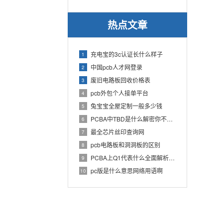
热点文章
充电宝的3c认证长什么样子
1
中国pcb人才网登录
2
废旧电路板回收价格表
3
pcb外包个人接单平台
4
兔宝宝全屋定制一般多少钱
5
PCBA中TBD是什么解密你不知道的电子行业术语
6
最全芯片丝印查询网
7
pcb电路板和洞洞板的区别
8
PCBA上Q1代表什么全面解析PCB电路板中Q1的作用
9
pc版是什么意思网络用语啊
10