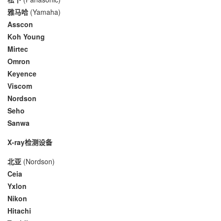
雅马哈
(Yamaha)
Asscon
Koh Young
Mirtec
Omron
Keyence
Viscom
Nordson
Seho
Sanwa
X-ray检测设备
北亚
(Nordson)
Ceia
Yxlon
Nikon
Hitachi