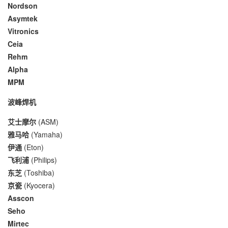
Nordson
Asymtek
Vitronics
Ceia
Rehm
Alpha
MPM
波峰焊机
艾士摩尔
(ASM)
雅马哈
(Yamaha)
伊通
(Eton)
飞利浦
(Philips)
东芝
(Toshiba)
京瓷
(Kyocera)
Asscon
Seho
Mirtec