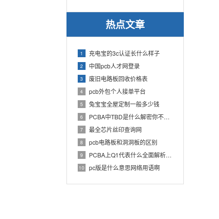
热点文章
充电宝的3c认证长什么样子
1
中国pcb人才网登录
2
废旧电路板回收价格表
3
pcb外包个人接单平台
4
兔宝宝全屋定制一般多少钱
5
PCBA中TBD是什么解密你不知道的电子行业术语
6
最全芯片丝印查询网
7
pcb电路板和洞洞板的区别
8
PCBA上Q1代表什么全面解析PCB电路板中Q1的作用
9
pc版是什么意思网络用语啊
10