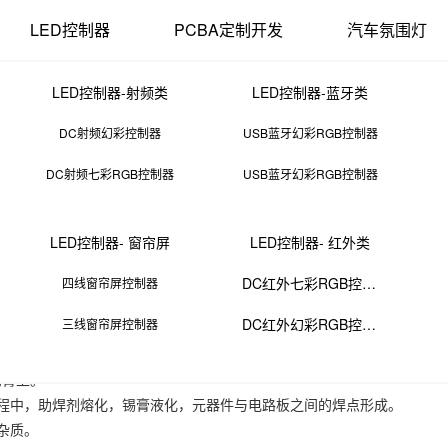
LED控制器
PCBA定制开发
汽车氛围灯
LED控制器-射频类
LED控制器-蓝牙类
DC射频幻彩控制器
USB蓝牙幻彩RGB控制器
DC射频七彩RGB控制器
USB蓝牙幻彩RGB控制器
smt主要做什么
LED控制器- 窗帘屏
LED控制器- 红外类
18 11:52:50
来源：PCBA
点击：
0
次
DC红外七彩RGB控制器
四线窗帘屏控制器
板（PCB）上的电子组装技术。其主要流程包括：
DC红外幻彩RGB控制器
三线窗帘屏控制器
，以确保元器件与电路板之间的良好粘接。
和助焊剂的膏状物，它将用于焊接元器件。
锡膏上。
热过程中，助焊剂熔化，锡膏液化，元器件与电路板之间的焊点形成。
杂质。