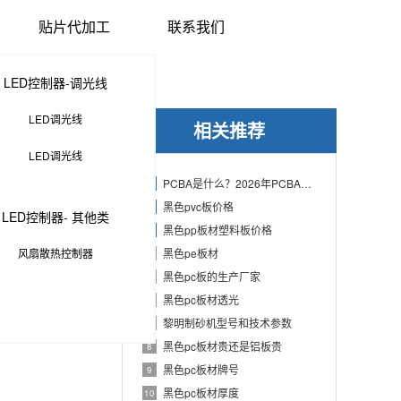
贴片代加工
联系我们
LED控制器-调光线
LED调光线
相关推荐
LED调光线
PCBA是什么？2026年PCBA制造与代工指南：专业方案、流程与应用
1
黑色pvc板价格
2
LED控制器- 其他类
黑色pp板材塑料板价格
3
风扇散热控制器
黑色pe板材
4
黑色pc板的生产厂家
5
黑色pc板材透光
6
黎明制砂机型号和技术参数
7
黑色pc板材贵还是铝板贵
8
黑色pc板材牌号
9
黑色pc板材厚度
10