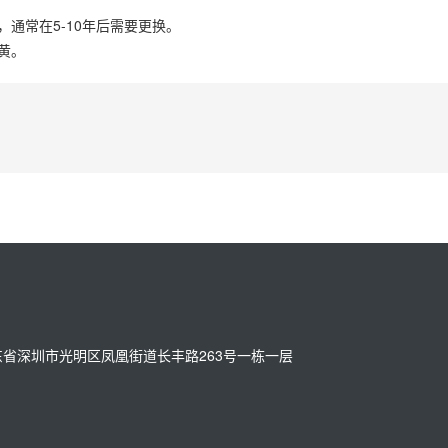
通常在5-10年后需要更换。
黄。
址：广东省深圳市光明区凤凰街道长丰路263号一栋一层