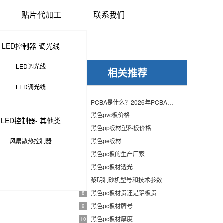
贴片代加工
联系我们
LED控制器-调光线
LED调光线
相关推荐
LED调光线
PCBA是什么？2026年PCBA制造与代工指南：专业方案、流程与应用
1
黑色pvc板价格
2
LED控制器- 其他类
黑色pp板材塑料板价格
3
风扇散热控制器
黑色pe板材
4
黑色pc板的生产厂家
5
黑色pc板材透光
6
黎明制砂机型号和技术参数
7
黑色pc板材贵还是铝板贵
8
黑色pc板材牌号
9
黑色pc板材厚度
10