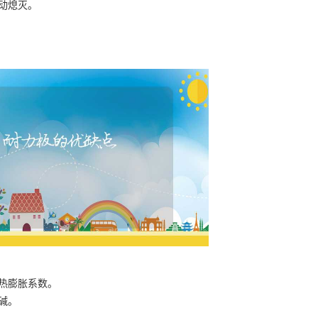
动熄灭。
热膨胀系数。
碱。