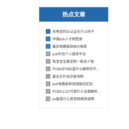
热点文章
充电宝的3c认证长什么样子
1
中国pcb人才网登录
2
废旧电路板回收价格表
3
pcb外包个人接单平台
4
兔宝宝全屋定制一般多少钱
5
PCBA中TBD是什么解密你不知道的电子行业术语
6
最全芯片丝印查询网
7
pcb电路板和洞洞板的区别
8
PCBA上Q1代表什么全面解析PCB电路板中Q1的作用
9
pc版是什么意思网络用语啊
10