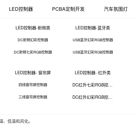
LED控制器
PCBA定制开发
汽车氛围灯
LED控制器-射频类
LED控制器-蓝牙类
DC射频幻彩控制器
USB蓝牙幻彩RGB控制器
DC射频七彩RGB控制器
USB蓝牙幻彩RGB控制器
pc耐力板的优缺点
LED控制器- 窗帘屏
LED控制器- 红外类
08 11:50:55
来源：PCBA
点击：
0
次
DC红外七彩RGB控制器
四线窗帘屏控制器
DC红外幻彩RGB控制器
三线窗帘屏控制器
倍，比亚克力强20倍。
6。
温、低温和风化。