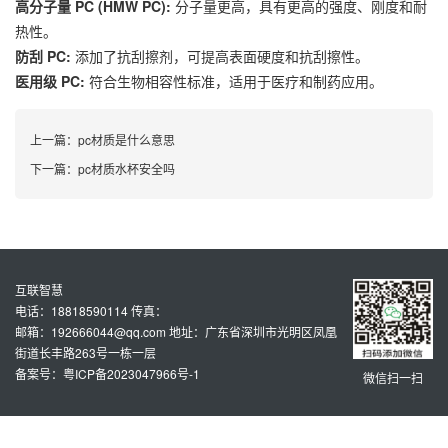
高分子量 PC (HMW PC):
分子量更高，具有更高的强度、刚度和耐
热性。
防刮 PC:
添加了抗刮擦剂，可提高表面硬度和抗刮擦性。
医用级 PC:
符合生物相容性标准，适用于医疗和制药应用。
上一篇：
pc材质是什么意思
下一篇：
pc材质水杯安全吗
互联智慧
电话：18818590114 传真：
邮箱：192666044@qq.com 地址：广东省深圳市光明区凤凰
街道长丰路263号一栋一层
备案号：粤ICP备2023047966号-1
微信扫一扫