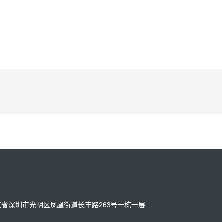
址：广东省深圳市光明区凤凰街道长丰路263号一栋一层