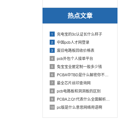
热点文章
充电宝的3c认证长什么样子
1
中国pcb人才网登录
2
废旧电路板回收价格表
3
pcb外包个人接单平台
4
兔宝宝全屋定制一般多少钱
5
PCBA中TBD是什么解密你不知道的电子行业术语
6
最全芯片丝印查询网
7
pcb电路板和洞洞板的区别
8
PCBA上Q1代表什么全面解析PCB电路板中Q1的作用
9
pc版是什么意思网络用语啊
10