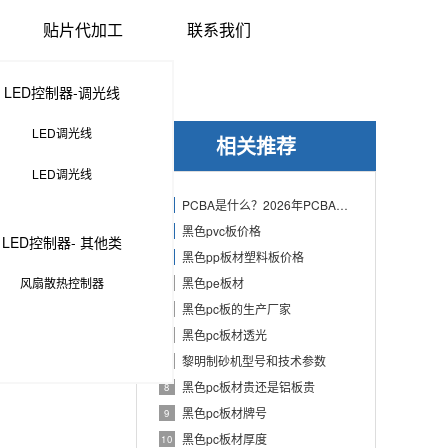
贴片代加工
联系我们
LED控制器-调光线
LED调光线
相关推荐
LED调光线
PCBA是什么？2026年PCBA制造与代工指南：专业方案、流程与应用
1
黑色pvc板价格
2
LED控制器- 其他类
黑色pp板材塑料板价格
3
风扇散热控制器
黑色pe板材
4
黑色pc板的生产厂家
5
黑色pc板材透光
6
黎明制砂机型号和技术参数
7
黑色pc板材贵还是铝板贵
8
黑色pc板材牌号
9
黑色pc板材厚度
10