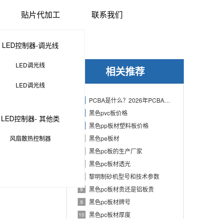
贴片代加工
联系我们
LED控制器-调光线
LED调光线
相关推荐
LED调光线
PCBA是什么？2026年PCBA制造与代工指南：专业方案、流程与应用
1
黑色pvc板价格
2
LED控制器- 其他类
黑色pp板材塑料板价格
3
风扇散热控制器
黑色pe板材
4
黑色pc板的生产厂家
5
黑色pc板材透光
6
黎明制砂机型号和技术参数
7
黑色pc板材贵还是铝板贵
8
黑色pc板材牌号
9
黑色pc板材厚度
10