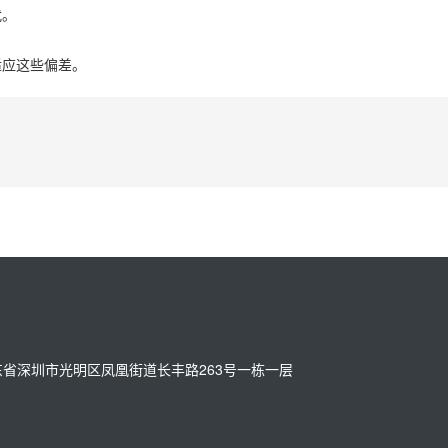
扰。
适应这些偏差。
址：广东省深圳市光明区凤凰街道长丰路263号一栋一层