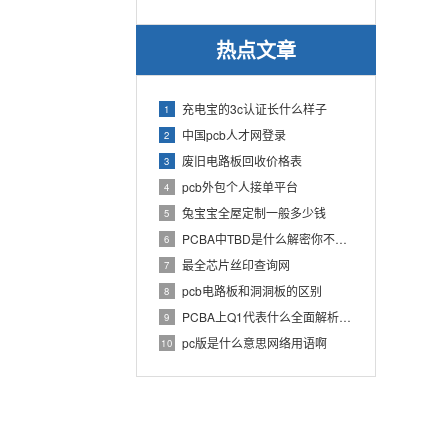
热点文章
充电宝的3c认证长什么样子
1
中国pcb人才网登录
2
废旧电路板回收价格表
3
pcb外包个人接单平台
4
兔宝宝全屋定制一般多少钱
5
PCBA中TBD是什么解密你不知道的电子行业术语
6
最全芯片丝印查询网
7
pcb电路板和洞洞板的区别
8
PCBA上Q1代表什么全面解析PCB电路板中Q1的作用
9
pc版是什么意思网络用语啊
10