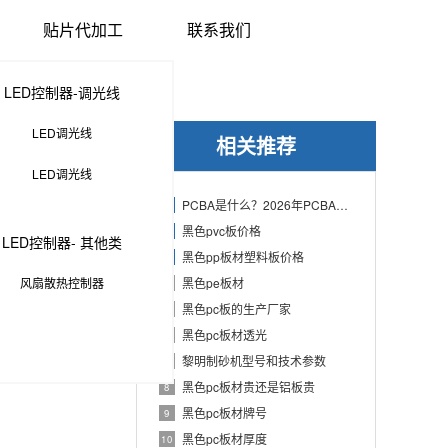
贴片代加工
联系我们
LED控制器-调光线
LED调光线
相关推荐
LED调光线
PCBA是什么？2026年PCBA制造与代工指南：专业方案、流程与应用
1
黑色pvc板价格
2
LED控制器- 其他类
黑色pp板材塑料板价格
3
风扇散热控制器
黑色pe板材
4
黑色pc板的生产厂家
5
黑色pc板材透光
6
黎明制砂机型号和技术参数
7
黑色pc板材贵还是铝板贵
8
黑色pc板材牌号
9
黑色pc板材厚度
10