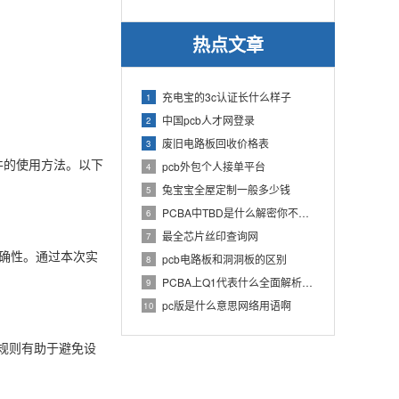
热点文章
充电宝的3c认证长什么样子
1
中国pcb人才网登录
2
废旧电路板回收价格表
3
软件的使用方法。以下
pcb外包个人接单平台
4
兔宝宝全屋定制一般多少钱
5
PCBA中TBD是什么解密你不知道的电子行业术语
6
最全芯片丝印查询网
7
准确性。通过本次实
pcb电路板和洞洞板的区别
8
PCBA上Q1代表什么全面解析PCB电路板中Q1的作用
9
pc版是什么意思网络用语啊
10
规则有助于避免设