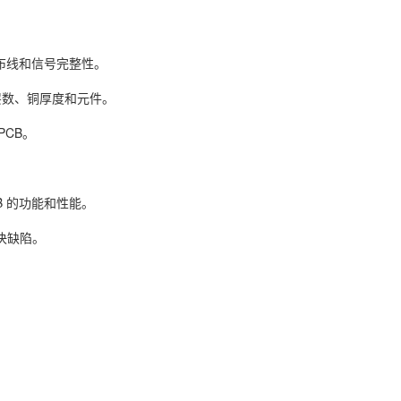
。
、布线和信号完整性。
层数、铜厚度和元件。
PCB。
B 的功能和性能。
决缺陷。