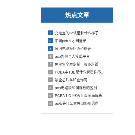
热点文章
充电宝的3c认证长什么样子
1
中国pcb人才网登录
2
废旧电路板回收价格表
3
pcb外包个人接单平台
4
兔宝宝全屋定制一般多少钱
5
PCBA中TBD是什么解密你不知道的电子行业术语
6
最全芯片丝印查询网
7
pcb电路板和洞洞板的区别
8
PCBA上Q1代表什么全面解析PCB电路板中Q1的作用
9
pc版是什么意思网络用语啊
10