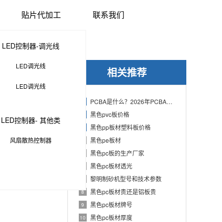
贴片代加工
联系我们
LED控制器-调光线
LED调光线
相关推荐
LED调光线
PCBA是什么？2026年PCBA制造与代工指南：专业方案、流程与应用
1
黑色pvc板价格
2
LED控制器- 其他类
黑色pp板材塑料板价格
3
风扇散热控制器
黑色pe板材
4
黑色pc板的生产厂家
5
黑色pc板材透光
6
黎明制砂机型号和技术参数
7
黑色pc板材贵还是铝板贵
8
黑色pc板材牌号
9
黑色pc板材厚度
10