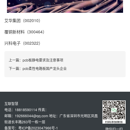
艾华集团（002010）
覆铜新材料（300464）
兴科电子（002322）
上一篇：
pcb板静电要求及注意事项
下一篇：
pcb柔性电路板国产龙头企业
互联智慧
电话：18818590114 传真：
邮箱：192666044@qq.com 地址：广东省深圳市光明区凤凰
街道长丰路263号一栋一层
备案号：粤ICP备2023047966号-1
微信扫一扫