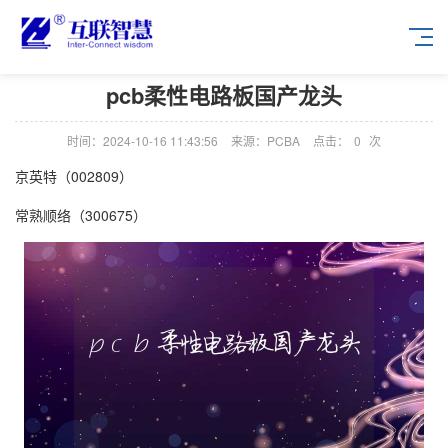
pcb柔性电路板国产龙头
时间：2024-10-16 11:43:56
来源：PCBA
点击：
0
次
京英特（002809）
常熟顺络（300675）