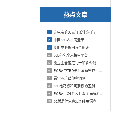
热点文章
充电宝的3c认证长什么样子
1
中国pcb人才网登录
2
废旧电路板回收价格表
3
pcb外包个人接单平台
4
兔宝宝全屋定制一般多少钱
5
PCBA中TBD是什么解密你不知道的电子行业术语
6
最全芯片丝印查询网
7
pcb电路板和洞洞板的区别
8
PCBA上Q1代表什么全面解析PCB电路板中Q1的作用
9
pc版是什么意思网络用语啊
10